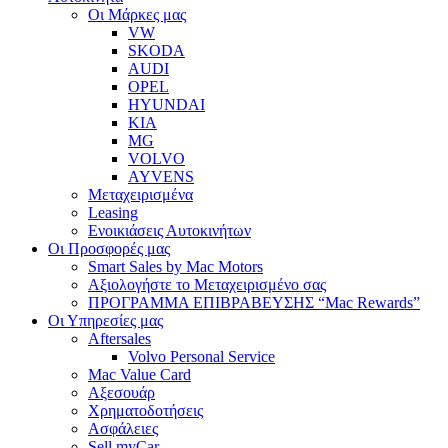
Οι Μάρκες μας
VW
SKODA
AUDI
OPEL
HYUNDAI
KIA
MG
VOLVO
AYVENS
Μεταχειρισμένα
Leasing
Ενοικιάσεις Αυτοκινήτων
Οι Προσφορές μας
Smart Sales by Mac Motors
Αξιολογήστε το Μεταχειρισμένο σας
ΠΡΟΓΡΑΜΜΑ ΕΠΙΒΡΑΒΕΥΣΗΣ “Mac Rewards”
Οι Υπηρεσίες μας
Aftersales
Volvo Personal Service
Mac Value Card
Αξεσουάρ
Χρηματοδοτήσεις
Ασφάλειες
Sell myCar