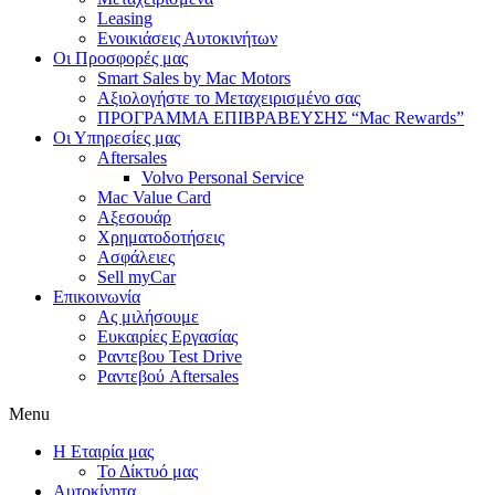
Leasing
Ενοικιάσεις Αυτοκινήτων
Οι Προσφορές μας
Smart Sales by Mac Motors
Αξιολογήστε το Μεταχειρισμένο σας
ΠΡΟΓΡΑΜΜΑ ΕΠΙΒΡΑΒΕΥΣΗΣ “Mac Rewards”
Οι Υπηρεσίες μας
Aftersales
Volvo Personal Service
Mac Value Card
Αξεσουάρ
Χρηματοδοτήσεις
Ασφάλειες
Sell myCar
Επικοινωνία
Ας μιλήσουμε
Ευκαιρίες Εργασίας
Ραντεβου Test Drive
Ραντεβού Aftersales
Menu
Η Εταιρία μας
Το Δίκτυό μας
Αυτοκίνητα