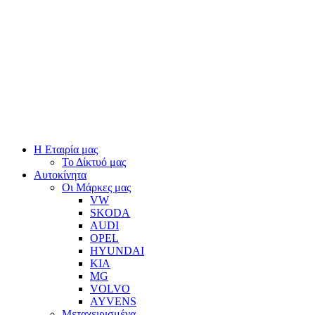
Η Εταιρία μας
Το Δίκτυό μας
Αυτοκίνητα
Οι Μάρκες μας
VW
SKODA
AUDI
OPEL
HYUNDAI
KIA
MG
VOLVO
AYVENS
Μεταχειρισμένα