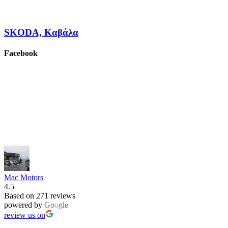
SKODA, Καβάλα
Facebook
Mac Motors
4.5
Based on 271 reviews
powered by
G
o
o
g
l
e
review us on