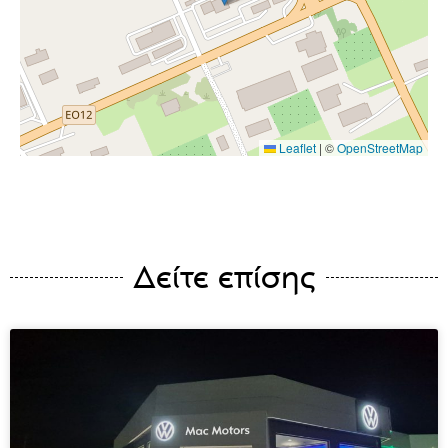
Leaflet
|
©
OpenStreetMap
Δείτε επίσης