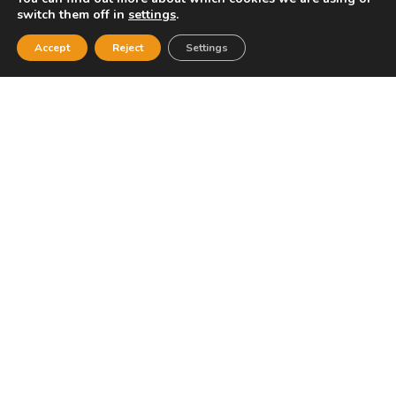
switch them off in
settings
.
Accept
Reject
Settings
SKODA, Καβάλα
SKODA Αμισιανά Καβάλας, 64100, Καβάλα e-mail:
macmotors@otenet.gr Τηλέφωνο: 2510-620520
ΔΙΑΒΆΣΤΕ ΠΕΡΙΣΣΌΤΕΡΑ »