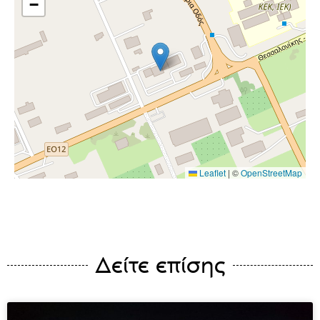
−
Leaflet
|
©
OpenStreetMap
Δείτε επίσης