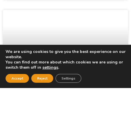
We are using cookies to give you the best experience on our
website.
You can find out more about which cookies we are using or
switch them off in
settings
.
Accept
Reject
Settings
OPEL, Καβάλα
OPEL Αμισιανά Καβάλας, 64100, Καβάλα e-mail:
macmotors@otenet.gr Τηλέφωνο: 2510-620520
ΔΙΑΒΆΣΤΕ ΠΕΡΙΣΣΌΤΕΡΑ »