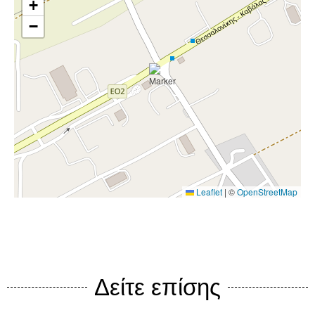
+
−
Leaflet
|
©
OpenStreetMap
Δείτε επίσης