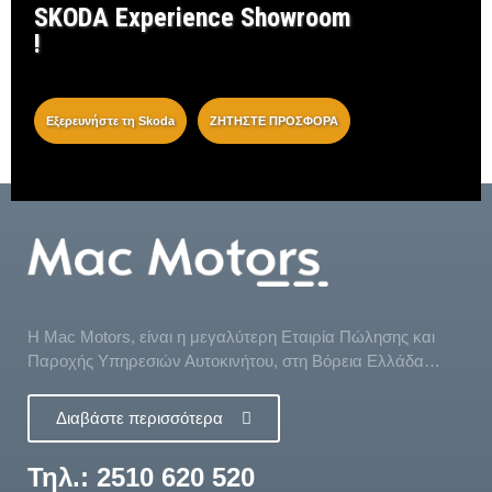
SKODA Experience Showroom
!
Εξερευνήστε τη Skoda
ΖΗΤΗΣΤΕ ΠΡΟΣΦΟΡΑ
Η Mac Motors, είναι η μεγαλύτερη Εταιρία Πώλησης και
Παροχής Υπηρεσιών Αυτοκινήτου, στη Βόρεια Ελλάδα…
Διαβάστε περισσότερα
Τηλ.: 2510 620 520