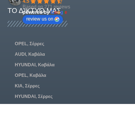
4.5
Based on 271 reviews
ΤΟ ΔΊΚΤΥΌ ΜΑΣ
powered by
G
o
o
g
l
e
review us on
OPEL, Σέρρες
AUDI, Καβάλα
HYUNDAI, Καβάλα
OPEL, Καβάλα
KIA, Σέρρες
HYUNDAI, Σέρρες
MG, Σέρρες
VW, Καβάλα
SKODA, Καβάλα