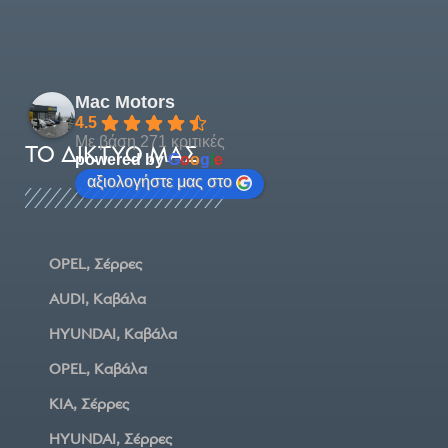
Mac Motors
4.5
Με βάση 271 κριτικές
ΤΟ ΔΊΚΤΥΌ ΜΑΣ
powered by
G
o
o
g
l
e
αξιολογήστε μας στο
OPEL, Σέρρες
AUDI, Καβάλα
HYUNDAI, Καβάλα
OPEL, Καβάλα
KIA, Σέρρες
HYUNDAI, Σέρρες