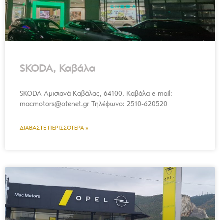
SKODA, Καβάλα
SKODA Αμισιανά Καβάλας, 64100, Καβάλα e-mail:
macmotors@otenet.gr Τηλέφωνο: 2510-620520
ΔΙΑΒΆΣΤΕ ΠΕΡΙΣΣΌΤΕΡΑ »