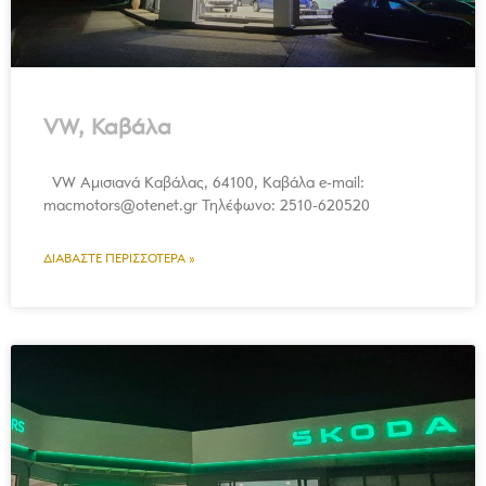
VW, Καβάλα
VW Αμισιανά Καβάλας, 64100, Καβάλα e-mail:
macmotors@otenet.gr Τηλέφωνο: 2510-620520
ΔΙΑΒΆΣΤΕ ΠΕΡΙΣΣΌΤΕΡΑ »