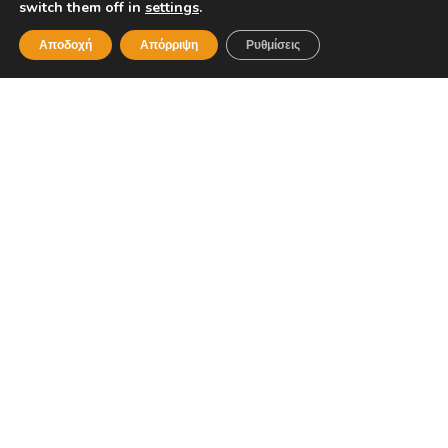
switch them off in
settings
.
Αποδοχή
Απόρριψη
Ρυθμίσεις
AUDI, Καβάλα
AUDI Αμισιανά Καβάλας, 64100, Email:
macmotors@otenet.gr Τηλέφωνο: 2510-620520
ΔΙΑΒΆΣΤΕ ΠΕΡΙΣΣΌΤΕΡΑ »