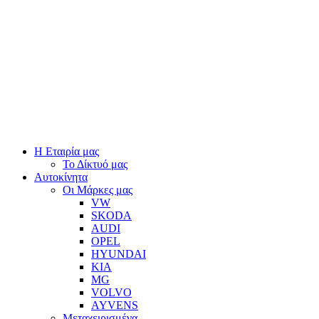
Η Εταιρία μας
Το Δίκτυό μας
Αυτοκίνητα
Οι Μάρκες μας
VW
SKODA
AUDI
OPEL
HYUNDAI
KIA
MG
VOLVO
AYVENS
Μεταχειρισμένα