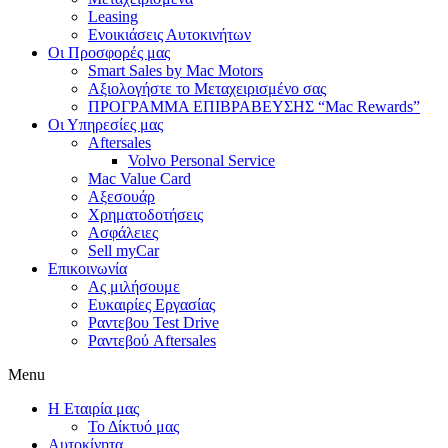
Leasing
Ενοικιάσεις Αυτοκινήτων
Οι Προσφορές μας
Smart Sales by Mac Motors
Αξιολογήστε το Μεταχειρισμένο σας
ΠΡΟΓΡΑΜΜΑ ΕΠΙΒΡΑΒΕΥΣΗΣ “Mac Rewards”
Οι Υπηρεσίες μας
Aftersales
Volvo Personal Service
Mac Value Card
Αξεσουάρ
Χρηματοδοτήσεις
Ασφάλειες
Sell myCar
Επικοινωνία
Ας μιλήσουμε
Ευκαιρίες Εργασίας
Ραντεβου Test Drive
Ραντεβού Aftersales
Menu
Η Εταιρία μας
Το Δίκτυό μας
Αυτοκίνητα