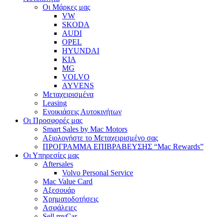
Οι Μάρκες μας
VW
SKODA
AUDI
OPEL
HYUNDAI
KIA
MG
VOLVO
AYVENS
Μεταχειρισμένα
Leasing
Ενοικιάσεις Αυτοκινήτων
Οι Προσφορές μας
Smart Sales by Mac Motors
Αξιολογήστε το Μεταχειρισμένο σας
ΠΡΟΓΡΑΜΜΑ ΕΠΙΒΡΑΒΕΥΣΗΣ “Mac Rewards”
Οι Υπηρεσίες μας
Aftersales
Volvo Personal Service
Mac Value Card
Αξεσουάρ
Χρηματοδοτήσεις
Ασφάλειες
Sell myCar