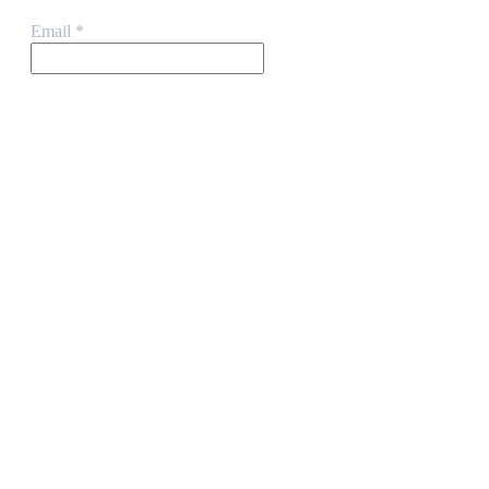
Email
*
Το δίκτυό μας
OPEL, Σέρρες
AUDI, Καβάλα
HYUNDAI, Καβάλα