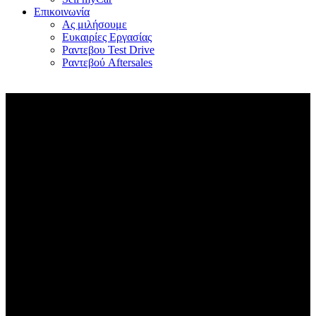
Επικοινωνία
Ας μιλήσουμε
Ευκαιρίες Εργασίας
Ραντεβου Test Drive
Ραντεβού Aftersales