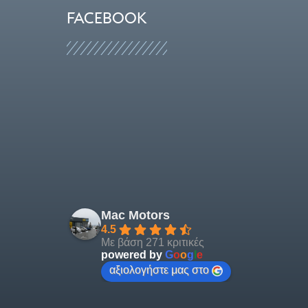
FACEBOOK
Mac Motors
4.5
Με βάση 271 κριτικές
powered by
G
o
o
g
l
e
αξιολογήστε μας στο