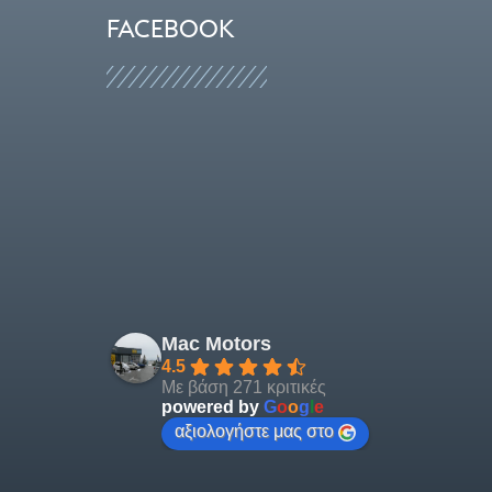
FACEBOOK
Mac Motors
4.5
Με βάση 271 κριτικές
powered by
G
o
o
g
l
e
αξιολογήστε μας στο