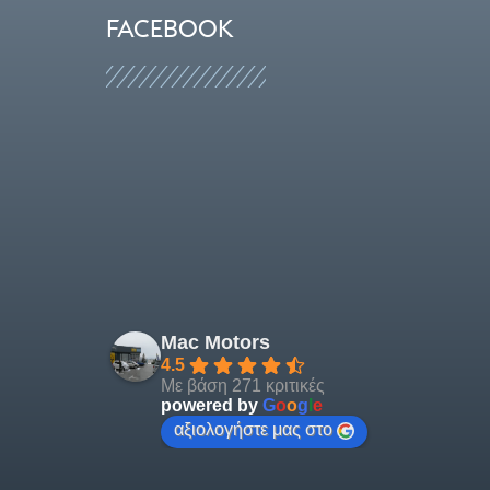
FACEBOOK
Mac Motors
4.5
Με βάση 271 κριτικές
powered by
G
o
o
g
l
e
αξιολογήστε μας στο