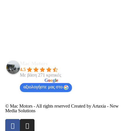
Mac Motors
4.5
Με βάση 271 κριτικές
powered by
G
o
o
g
l
e
αξιολογήστε μας στο
© Mac Motors - All rights reserved Created by
Artaxia - New
Media Solutions