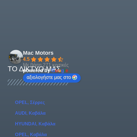
Mac Motors
4.5
Με βάση 271 κριτικές
ΤΟ ΔΊΚΤΥΌ ΜΑΣ
powered by
G
o
o
g
l
e
αξιολογήστε μας στο
OPEL, Σέρρες
AUDI, Καβάλα
HYUNDAI, Καβάλα
OPEL, Καβάλα