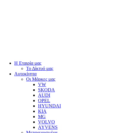
Η Εταιρία μας
Το Δίκτυό μας
Αυτοκίνητα
Οι Μάρκες μας
VW
SKODA
AUDI
OPEL
HYUNDAI
KIA
MG
VOLVO
AYVENS
Μεταχειρισμένα