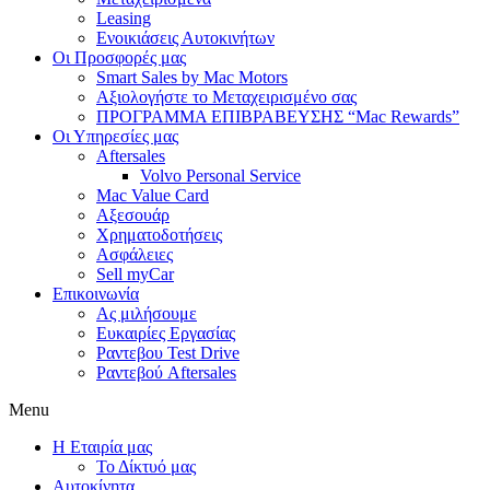
Leasing
Ενοικιάσεις Αυτοκινήτων
Οι Προσφορές μας
Smart Sales by Mac Motors
Αξιολογήστε το Μεταχειρισμένο σας
ΠΡΟΓΡΑΜΜΑ ΕΠΙΒΡΑΒΕΥΣΗΣ “Mac Rewards”
Οι Υπηρεσίες μας
Aftersales
Volvo Personal Service
Mac Value Card
Αξεσουάρ
Χρηματοδοτήσεις
Ασφάλειες
Sell myCar
Επικοινωνία
Ας μιλήσουμε
Ευκαιρίες Εργασίας
Ραντεβου Test Drive
Ραντεβού Aftersales
Menu
Η Εταιρία μας
Το Δίκτυό μας
Αυτοκίνητα