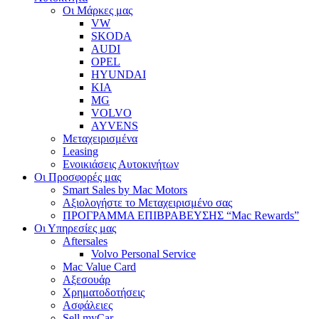
Οι Μάρκες μας
VW
SKODA
AUDI
OPEL
HYUNDAI
KIA
MG
VOLVO
AYVENS
Μεταχειρισμένα
Leasing
Ενοικιάσεις Αυτοκινήτων
Οι Προσφορές μας
Smart Sales by Mac Motors
Αξιολογήστε το Μεταχειρισμένο σας
ΠΡΟΓΡΑΜΜΑ ΕΠΙΒΡΑΒΕΥΣΗΣ “Mac Rewards”
Οι Υπηρεσίες μας
Aftersales
Volvo Personal Service
Mac Value Card
Αξεσουάρ
Χρηματοδοτήσεις
Ασφάλειες
Sell myCar