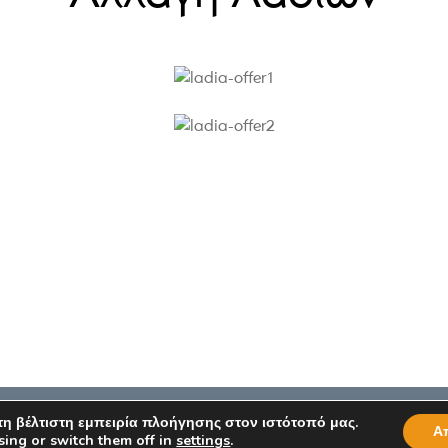
Περισσότερα
η βέλτιστη εμπειρία πλοήγησης στον ιστότοπό μας.
Α
sing or switch them off in
settings
.